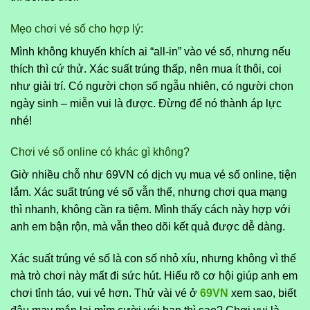
Mẹo chơi vé số cho hợp lý:
Mình không khuyến khích ai “all-in” vào vé số, nhưng nếu
thích thì cứ thử. Xác suất trúng thấp, nên mua ít thôi, coi
như giải trí. Có người chọn số ngẫu nhiên, có người chọn
ngày sinh – miễn vui là được. Đừng để nó thành áp lực
nhé!
Chơi vé số online có khác gì không?
Giờ nhiều chỗ như 69VN có dịch vụ mua vé số online, tiện
lắm. Xác suất trúng vé số vẫn thế, nhưng chơi qua mạng
thì nhanh, không cần ra tiệm. Mình thấy cách này hợp với
anh em bận rộn, mà vẫn theo dõi kết quả được dễ dàng.
Xác suất trúng vé số là con số nhỏ xíu, nhưng không vì thế
mà trò chơi này mất đi sức hút. Hiểu rõ cơ hội giúp anh em
chơi tỉnh táo, vui vẻ hơn. Thử vài vé ở
69VN
xem sao, biết