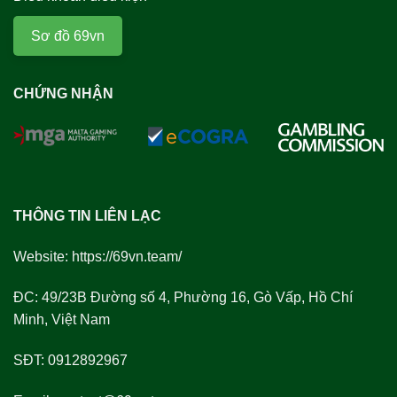
Sơ đồ 69vn
CHỨNG NHẬN
THÔNG TIN LIÊN LẠC
Website:
https://69vn.team/
ĐC: 49/23B Đường số 4, Phường 16, Gò Vấp, Hồ Chí
Minh, Việt Nam
SĐT: 0912892967