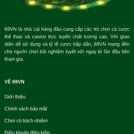
69VN
là nhà cái hàng đầu cung cấp các trò chơi cá cược
thể thao và casino trực tuyến chất lượng cao. Với giao
diện dễ sử dụng và tỷ lệ cược hấp dẫn, 69VN mang đến
cho người chơi trải nghiệm tuyệt vời ngay từ lần đầu tiên
tham gia.
VỀ 69VN
Giới thiệu
Chính sách bảo mật
Chơi có trách nhiệm
Điều khoản điều kiện