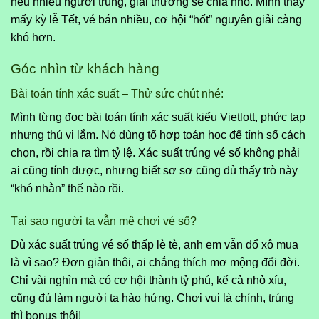
nếu nhiều người trúng, giải thưởng sẽ chia nhỏ. Mình thấy
mấy kỳ lễ Tết, vé bán nhiều, cơ hội “hốt” nguyên giải càng
khó hơn.
Góc nhìn từ khách hàng
Bài toán tính xác suất – Thử sức chút nhé:
Mình từng đọc bài toán tính xác suất kiểu Vietlott, phức tạp
nhưng thú vị lắm. Nó dùng tổ hợp toán học để tính số cách
chọn, rồi chia ra tìm tỷ lệ. Xác suất trúng vé số không phải
ai cũng tính được, nhưng biết sơ sơ cũng đủ thấy trò này
“khó nhằn” thế nào rồi.
Tại sao người ta vẫn mê chơi vé số?
Dù xác suất trúng vé số thấp lè tè, anh em vẫn đổ xô mua
là vì sao? Đơn giản thôi, ai chẳng thích mơ mộng đổi đời.
Chỉ vài nghìn mà có cơ hội thành tỷ phú, kể cả nhỏ xíu,
cũng đủ làm người ta hào hứng. Chơi vui là chính, trúng
thì bonus thôi!